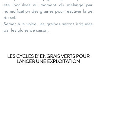
été inoculées au moment du mélange par
humidification des graines pour réactiver la vie
du sol.
Semer à la volée, les graines seront irriguées
par les pluies de saison.
LES CYCLES D' ENGRAIS VERTS POUR
LANCER UNE EXPLOITATION
Intégrer les cycles d'engrais verts en
production agricole