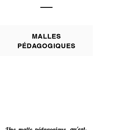
MALLES
PÉDAGOGIQUES
q
u'est-
Une malle pédagogique,