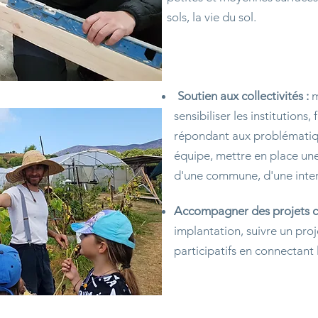
sols, la vie du sol.
Soutien aux collectivités :
m
sensibiliser les institutions
répondant aux problématiqu
équipe, mettre en place une
d'une commune, d'une inter
Accompagner des projets col
implantation, suivre un proj
participatifs en connectant 