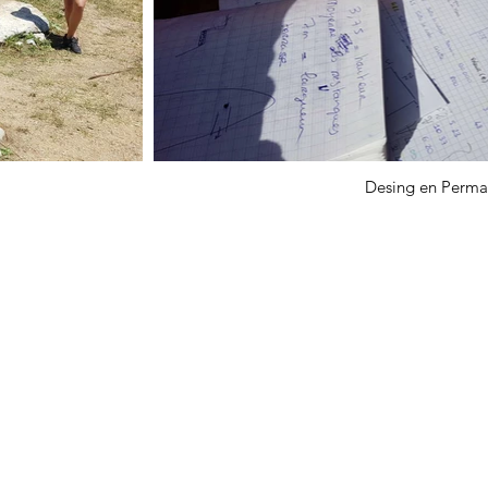
Desing en Permac