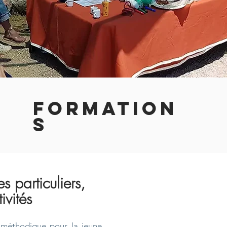
FORMATION
S
s particuliers,
ivités
 méthodique pour la jeune