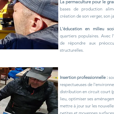
La permaculture pour le gra
bases de production alime
création de son verger, son jar
L'éducation en milieu scol
quartiers populaires. Avec l
de répondre aux préoccup
structurelles.
Insertion professionnelle :
sou
respectueuses de l'environne
distribution en circuit court 
lieu, optimiser ses aménageme
mettre à jour sur les nouvell
petites et moyennes surfaces, 