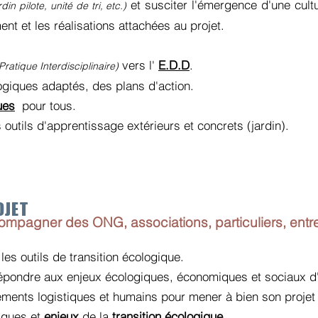
et susciter l'émergence d'une cul
din pilote, unité de tri, etc.)
ent et les réalisations attachées au projet.
vers l'
E.D.D
.
atique Interdisciplinaire)
giques adaptés, des plans d'action.
ues
pour tous.
outils d'apprentissage extérieurs et concrets (jardin).
OJET
ompagner des ONG, associations, particuliers, entrep
 les outils de transition écologique.
épondre aux enjeux écologiques, économiques et sociaux d'
éments logistiques et humains pour mener à bien son projet 
iques et
enjeux
de la
transition écologique
.