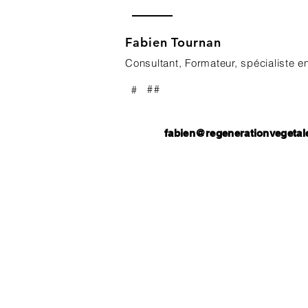
Fabien Tournan
Consultant, Formateur, spécialiste en
##
#
Contactez nous pour réaliser votre projet
fabien@regenerationvegetal
Contactez nous pour réaliser votre projet
Contactez nous pour réaliser votre projet
Contactez nous pour réaliser votre projet
Contactez nous pour réaliser votre projet
Contactez nous pour réaliser votre projet
Contactez nous pour réaliser votre projet
Contactez nous pour réaliser votre projet
Contactez nous pour réaliser votre projet