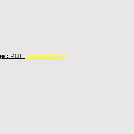
e :
PDF
" Éducation "